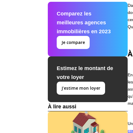
Da
do
Comparez les
ce
meilleures agences
Qu
immobilières en 2023
Je compare
À
Estimez le montant de
En
votre loyer
le
J'estime mon loyer
as
qu
ma
À lire aussi
Un
co