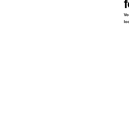
f
Vo
lo