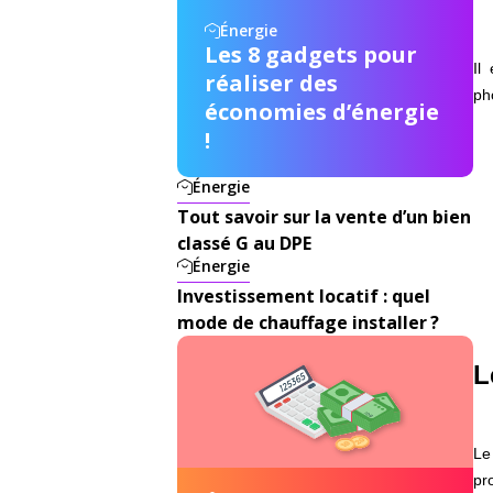
Énergie
Les 8 gadgets pour
Il
réaliser des
ph
économies d’énergie
!
Énergie
Tout savoir sur la vente d’un bien
classé G au DPE
Énergie
Investissement locatif : quel
mode de chauffage installer ?
L
Le
pr