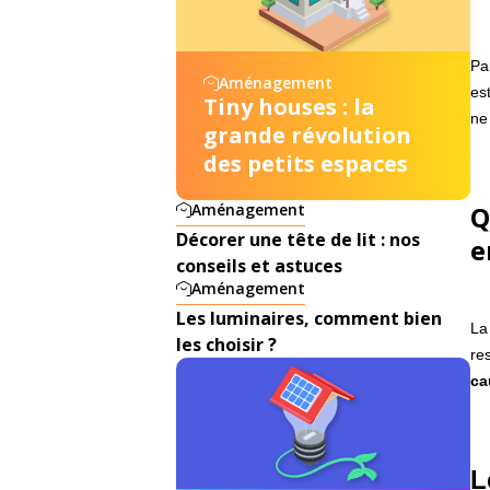
Pa
Aménagement
es
Tiny houses : la
ne 
grande révolution
des petits espaces
Aménagement
Q
Décorer une tête de lit : nos
e
conseils et astuces
Aménagement
Les luminaires, comment bien
La
les choisir ?
re
ca
L