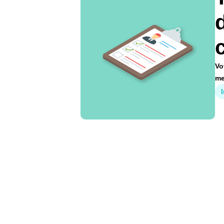
c
Vo
me