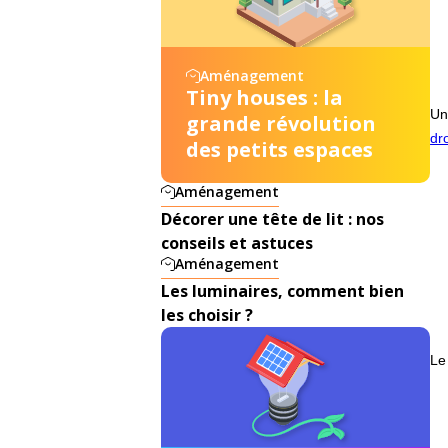
Aménagement
Tiny houses : la
Un
grande révolution
dr
des petits espaces
Aménagement
Décorer une tête de lit : nos
conseils et astuces
Aménagement
Les luminaires, comment bien
les choisir ?
Le