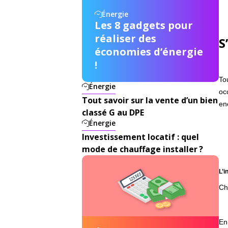
Énergie
Les 8 gadgets pour
réaliser des
S
économies d’énergie
!
To
Énergie
oc
Tout savoir sur la vente d’un bien
en
classé G au DPE
Énergie
Investissement locatif : quel
mode de chauffage installer ?
L’
Ch
En