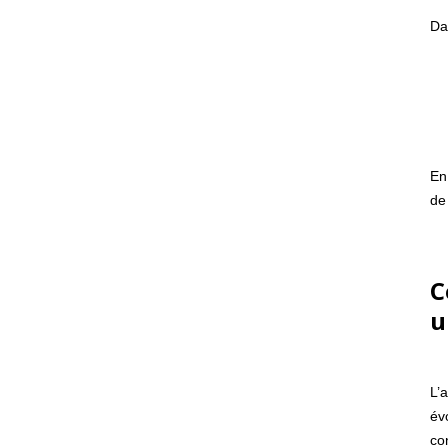
Da
En
de 
C
u
L’
év
co