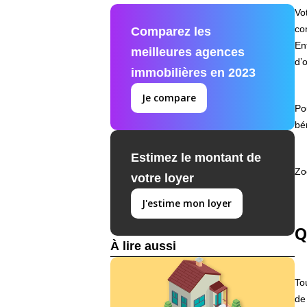
Vo
co
Comparez les
En
meilleures agences
d’o
immobilières en 2023
Je compare
Pou
bé
Estimez le montant de
Zo
votre loyer
J'estime mon loyer
Q
À lire aussi
To
de