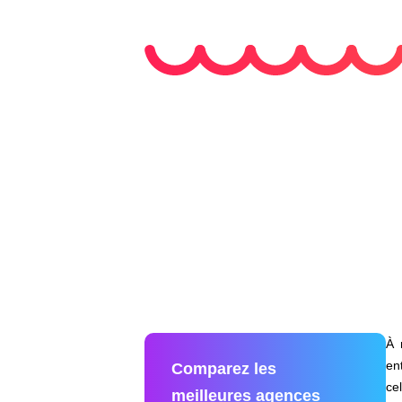
À 
en
Comparez les
ce
meilleures agences