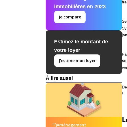
fr
immobilières en 2023
Je compare
Se
Sy
ja
Estimez le montant de
votre loyer
Fa
J'estime mon loyer
ta
co
À lire aussi
De
!
L
Aménagement