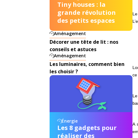
Tiny houses : la
grande révolution
Le
des petits espaces
L’
Aménagement
Décorer une tête de lit : nos
conseils et astuces
Aménagement
Les luminaires, comment bien
Lo
les choisir ?
ce
Le
ba
Énergie
A 
Les 8 gadgets pour
em
réaliser des