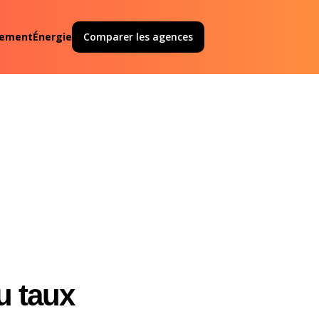
ement
Énergie
Comparer les agences
u taux