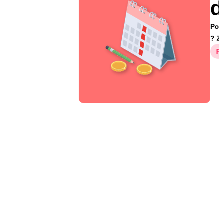
d
Po
? 