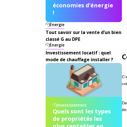
économies d’énergie
!
Énergie
Tout savoir sur la vente d’un bien
classé G au DPE
Énergie
Investissement locatif : quel
C
mode de chauffage installer ?
C’
cr
De
Investissement
Quels sont les types
êt
de propriétés les
plus rentables en