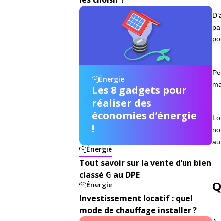
D’
pa
po
Po
Énergie
ma
Les 8 gadgets pour
réaliser des
économies d’énergie
Lo
!
no
au
Énergie
Tout savoir sur la vente d’un bien
classé G au DPE
Q
Énergie
Investissement locatif : quel
mode de chauffage installer ?