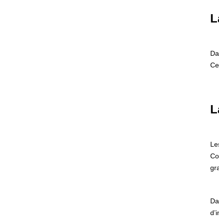
L
Da
Ce
L
Le
Co
gr
Da
d’