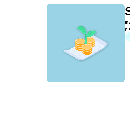
In
pl