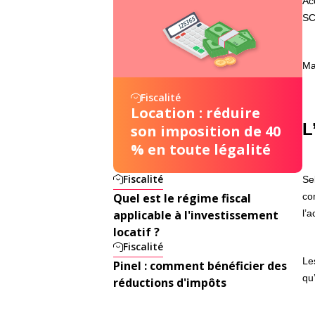
Ac
SC
Ma
Fiscalité
Location : réduire
L
son imposition de 40
% en toute légalité
Fiscalité
Se
Quel est le régime fiscal
co
applicable à l'investissement
l’
locatif ?
Fiscalité
Le
Pinel : comment bénéficier des
qu
réductions d'impôts