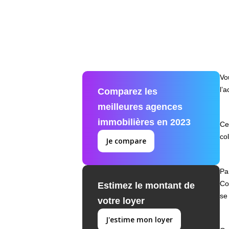
Vo
l’
Comparez les
meilleures agences
immobilières en 2023
Ce
col
Je compare
Pa
Co
Estimez le montant de
se
votre loyer
J'estime mon loyer