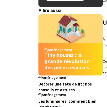
On 
À lire aussi
U
À 
im
Aménagement
Tiny houses : la
grande révolution
Ce
des petits espaces
im
ent
Aménagement
Décorer une tête de lit : nos
conseils et astuces
Aménagement
Les luminaires, comment bien
les choisir ?