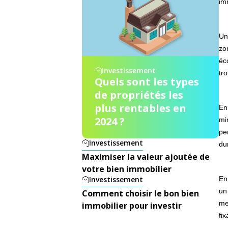
im
Un
zo
éc
Investissement
tr
Quels sont les types
de propriétés les
plus rentables en
En
2024 ?
mi
pe
Investissement
du
Maximiser la valeur ajoutée de
votre bien immobilier
Investissement
En
un
Comment choisir le bon bien
me
immobilier pour investir
fix