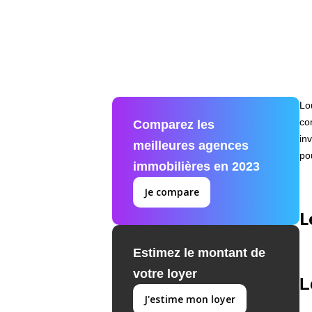
Lo
co
Comparez les
in
meilleures agences
po
immobilières en 2023
Je compare
L
Estimez le montant de
votre loyer
L
J'estime mon loyer