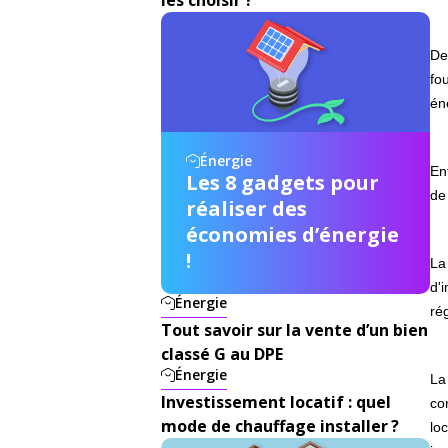
De
fo
én
Énergie
En
Les 8 gadgets pour
de
réaliser des
économies d’énergie
!
La
d'
Énergie
ré
Tout savoir sur la vente d’un bien
classé G au DPE
Énergie
La
Investissement locatif : quel
co
mode de chauffage installer ?
lo