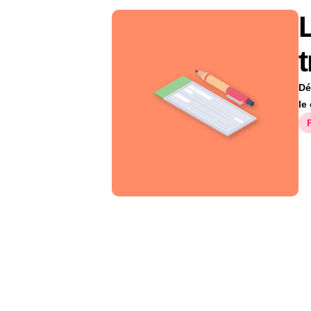
t
Dé
le