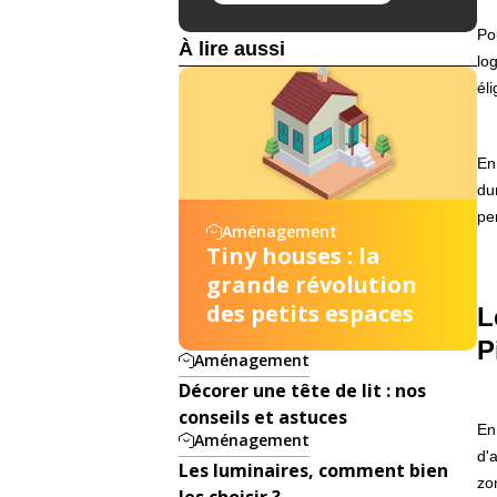
Po
À lire aussi
lo
él
En
du
pe
Aménagement
Tiny houses : la
grande révolution
des petits espaces
L
P
Aménagement
Décorer une tête de lit : nos
conseils et astuces
En
Aménagement
d'
Les luminaires, comment bien
zo
les choisir ?