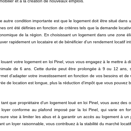
mobilier et à la création de nouveaux emplois.
e autre condition importante est que le logement doit être situé dans un
nes ont été définies en fonction de critères tels que la demande locati
onomique de la région. En choisissant un logement dans une zone él
ouver rapidement un locataire et de bénéficier d'un rendement locatif in
 louant votre logement en loi Pinel, vous vous engagez à le mettre à d
nimale de 6 ans. Cette durée peut être prolongée à 9 ou 12 ans, sel
rmet d'adapter votre investissement en fonction de vos besoins et de vo
rée de location est longue, plus la réduction d'impôt que vous pouvez b
 tant que propriétaire d'un logement loué en loi Pinel, vous avez des o
 loyer conforme au plafond imposé par la loi Pinel, qui varie en fo
sure vise à limiter les abus et à garantir un accès au logement à un p
ant un loyer raisonnable, vous contribuez à la stabilité du marché locatif