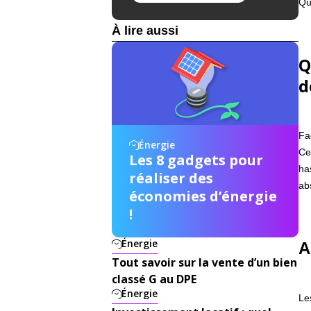
Qu
À lire aussi
Q
d
Fa
Énergie
Ce
Les 8 gadgets pour
ha
réaliser des
ab
économies d’énergie
!
Énergie
A
Tout savoir sur la vente d’un bien
classé G au DPE
Énergie
Le