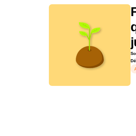
F
q
So
Dé