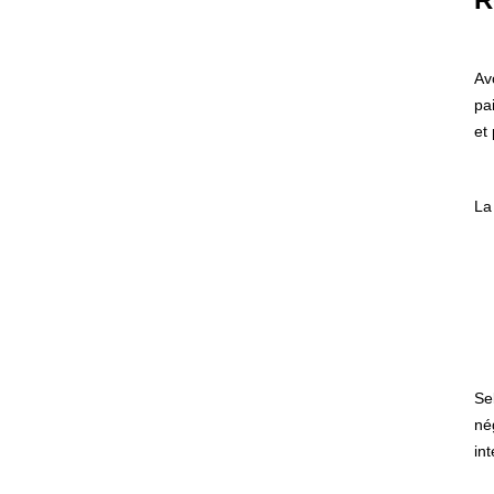
Av
pa
et
La
Se
né
int