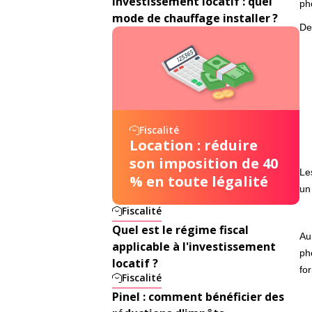
Investissement locatif : quel
ph
mode de chauffage installer ?
De
Fiscalité
Location : réduire
son imposition de 40
Le
% en toute légalité
un 
Fiscalité
Quel est le régime fiscal
Au
applicable à l'investissement
ph
locatif ?
fo
Fiscalité
Pinel : comment bénéficier des