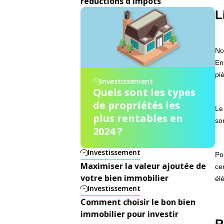
réductions d'impôts
L
Non
En
pi
Investissement
Quels sont les types
de propriétés les
Le
plus rentables en
so
2024 ?
Investissement
Po
Maximiser la valeur ajoutée de
ce
votre bien immobilier
él
Investissement
Comment choisir le bon bien
immobilier pour investir
R