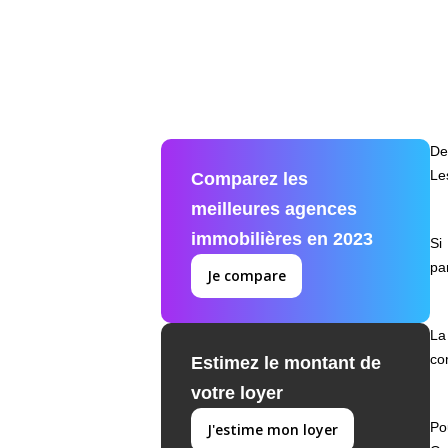
De
Le
Comparez les
meilleures agences
immobilières en 2023
Si
pa
Je compare
La
co
Estimez le montant de
votre loyer
Po
J'estime mon loyer