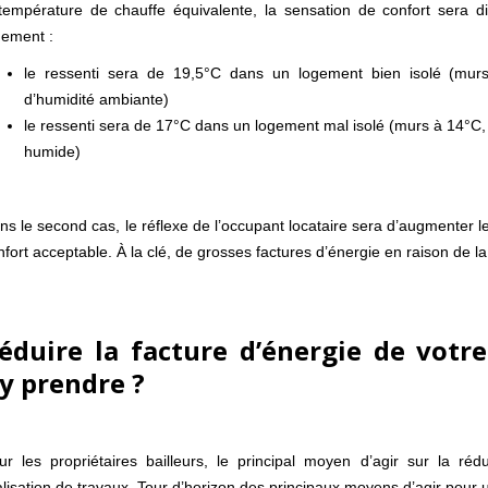
température de chauffe équivalente, la sensation de confort sera dif
gement :
le ressenti sera de 19,5°C dans un logement bien isolé (murs à
d’humidité ambiante)
le ressenti sera de 17°C dans un logement mal isolé (murs à 14°C, p
humide)
ns le second cas, le réflexe de l’occupant locataire sera d’augmenter 
nfort acceptable. À la clé, de grosses factures d’énergie en raison de 
éduire la facture d’énergie de votr
’y prendre ?
ur les propriétaires bailleurs, le principal moyen d’agir sur la rédu
alisation de travaux. Tour d’horizon des principaux moyens d’agir pour u