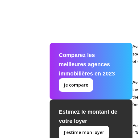
Av
so
Comparez les
et
meilleures agences
immobilières en 2023
Av
Je compare
lo
th
én
Estimez le montant de
votre loyer
Po
J'estime mon loyer
! 