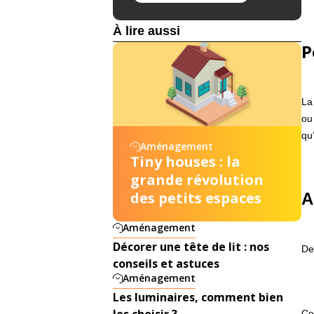
À lire aussi
P
La
ou
qu
Aménagement
Tiny houses : la
grande révolution
des petits espaces
A
Aménagement
Décorer une tête de lit : nos
De
conseils et astuces
Aménagement
Les luminaires, comment bien
les choisir ?
Ce