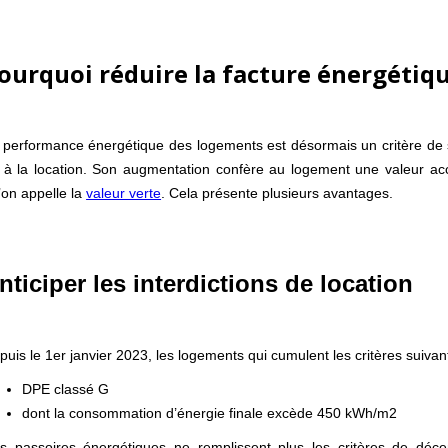
ourquoi réduire la facture énergétiqu
 performance énergétique des logements est désormais un critère de sé
 à la location. Son augmentation confère au logement une valeur acc
’on appelle la
valeur verte
. Cela présente plusieurs avantages.
nticiper les interdictions de location
puis le 1er janvier 2023, les logements qui cumulent les critères suivants
DPE classé G
dont la consommation d’énergie finale excède 450 kWh/m2
s passoires énergétiques ne remplissent plus les critères de déce