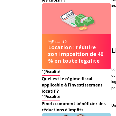
in
Fiscalité
Location : réduire
L
son imposition de 40
% en toute légalité
Lo
Fiscalité
qu
Quel est le régime fiscal
lo
applicable à l'investissement
pa
locatif ?
Fiscalité
Pinel : comment bénéficier des
Un
réductions d'impôts