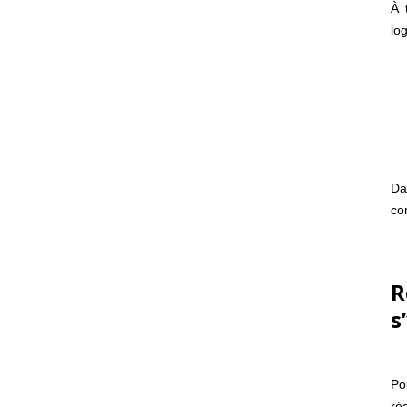
À 
lo
Da
co
R
s
Po
ré