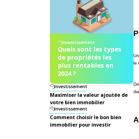
P
Investissement
Quels sont les types
de propriétés les
Un
le
plus rentables en
2024 ?
De
Investissement
da
Maximiser la valeur ajoutée de
votre bien immobilier
Investissement
Comment choisir le bon bien
A
immobilier pour investir